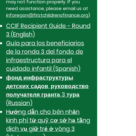
may not function properly. If you
need assistance, please email us at
inforegon@firstchildrensfinance.org
)
CCIF Recipient Guide - Round
3 (English)
Guía para los beneficiarios
de la ronda 3 del fondo de
infraestructura para el
cuidado infantil (Spanish)
​фонд инфраструктуры
детских садов, руководство
получателя гранта 3 тура
(Russian)
Hướng dẫn cho bên nhận
kinh phí từ quỹ cơ sở hạ tầng
dịch vụ giữ trẻ ở vòng 3