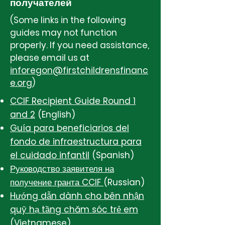
получателей
(Some links in the following
guides may not function
properly. If you need assistance,
please email us at
inforegon@firstchildrensfinanc
e.org
)
CCIF Recipient Guide Round 1
and 2
(English)
Guía para beneficiarios del
fondo de infraestructura para
el cuidado infantil
(Spanish)
Руководство заявителя на
получение гранта CCIF
(Russian)
Hướng dẫn dành cho bên nhận
quỹ hạ tầng chăm sóc trẻ em
(Vietnamese)